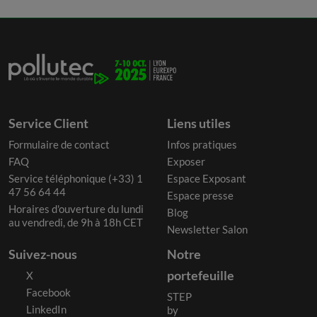
Service Client
Liens utiles
Formulaire de contact
Infos pratiques
FAQ
Exposer
Service téléphonique (+33) 1
Espace Exposant
47 56 64 44
Espace presse
Horaires d'ouverture du lundi
Blog
au vendredi, de 9h à 18h CET
Newsletter Salon
Suivez-nous
Notre
portefeuille
X
Facebook
STEP
LinkedIn
by