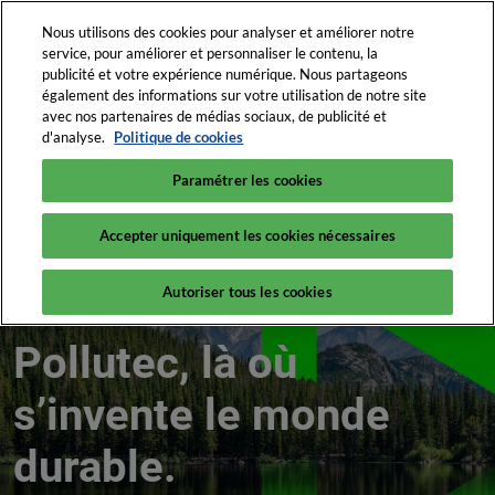
Accéder
N
Nous utilisons des cookies pour analyser et améliorer notre
au
d
service, pour améliorer et personnaliser le contenu, la
contenu
p
publicité et votre expérience numérique. Nous partageons
12-15 oct. 2027
Contacter
également des informations sur votre utilisation de notre site
o
Lyon Eurexpo
avec nos partenaires de médias sociaux, de publicité et
d'analyse.
Politique de cookies
12-15 octobre 2027
Paramétrer les cookies
Eurexpo Lyon
Accepter uniquement les cookies nécessaires
Pollutec Lyon
Autoriser tous les cookies
Pollutec, là où
s’invente le monde
durable.